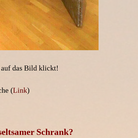
uf das Bild klickt!
che (
Link
)
 seltsamer Schrank?