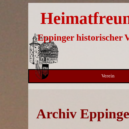
Direkt zum Seiteninhalt
Heimatfreu
Eppinger historischer V
Verein
Archiv Eppinge